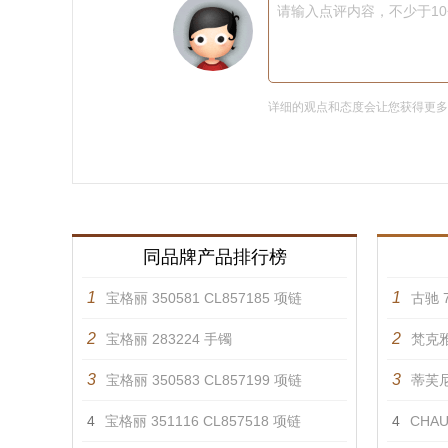
请输入点评内容，不少于1
详细的观点和态度会让您获得更
同品牌产品排行榜
1
1
宝格丽 350581 CL857185 项链
古驰 7
2
2
宝格丽 283224 手镯
梵克雅
3
3
宝格丽 350583 CL857199 项链
蒂芙尼 
4
宝格丽 351116 CL857518 项链
4
CHAU