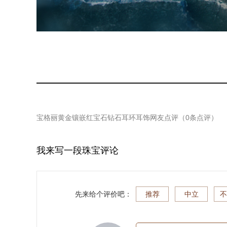
宝格丽黄金镶嵌红宝石钻石耳环耳饰
网友点评（
0
条点评）
我来写一段珠宝评论
先来给个评价吧：
推荐
中立
不