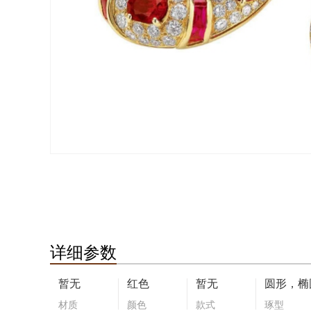
详细参数
暂无
红色
暂无
圆形，椭
材质
颜色
款式
琢型