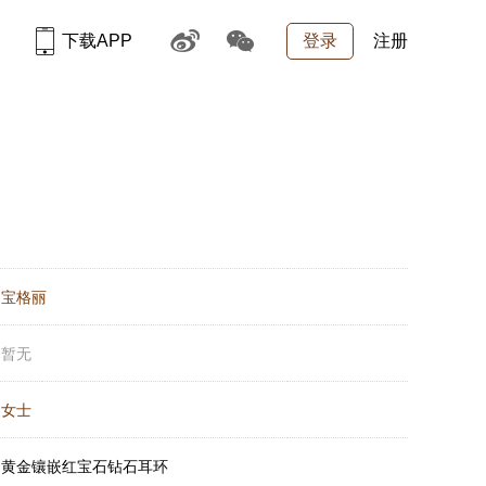
下载APP
登录
注册
：
宝格丽
：
暂无
：
女士
：
黄金镶嵌红宝石钻石耳环