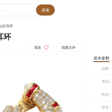
..
钻石耳环
耳环
喜欢
我要点评
基本参数
品牌
系列
性别
型号