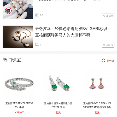
10
今日视点
致敬罗马：经典色彩搭配双BVLGARI标识，
宝格丽演绎罗马人的大胆和不羁
1
欲望珠宝
热门珠宝
换一组
宝格丽SERPENTI BR858
宝格丽奇境伊甸园高级珠宝
宝格丽DIVAS' DREAM DI
734 手镯
268222 耳饰
VAS’DREAM高级珠宝系列
红碧玺马赛克耳饰 耳饰
￥571000
暂无
暂无