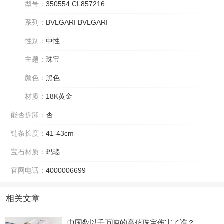
型号：
350554 CL857216
系列：
BVLGARI BVLGARI
性别：
中性
主题：
珠宝
颜色：
黑色
材质：
18K黄金
能否拆卸：
否
链条长度：
41-43cm
宝石材质：
玛瑙
官网电话：
4000006699
相关文章
中国数以千万吨的高仿珠宝伤害了谁？