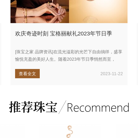
欢庆奇迹时刻 宝格丽献礼2023年节日季
[珠宝之家 品牌资讯]在流光溢彩的光芒下自由徜徉，盛享
愉悦充盈的美好人生。随着2023年节日季悄然而至，
BVLGARI宝...
查看全文
2023-11-22