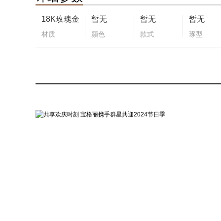
18K玫瑰金
暂无
暂无
暂无
材质
颜色
款式
琢型