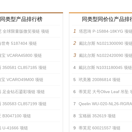
同类型产品排行榜
同类型同价位产品排
1
尼 全球限量版微笑项链 项链
塔思琦 P-15884-18KYG 项
2
世奇 5187404 项链
戴比尔斯 N1021300090 项
3
宝 VCARA45800 项链
戴比尔斯 N1022420090 项
350581 CL857185 项链
4
戴比尔斯 N1031180045 项链
宝 VCARO49M00 项链
5
玳美雅 20086814 项链
 足金钻石鎏彩项链 项链
6
蒂芙尼 大号Olive Leaf 吊坠
350583 CL857199 项链
7
Qeelin WU-020-NL26-RGR
 B3047100 项链
8
宝格丽 352619 项链
U-41666 项链
9
蒂芙尼 60021557 项链