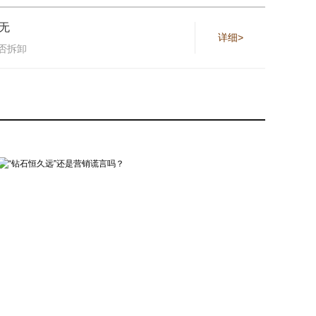
无
详细>
否拆卸