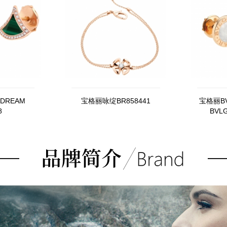
 DREAM
宝格丽咏绽BR858441
宝格丽BV
8
BVLG
3477