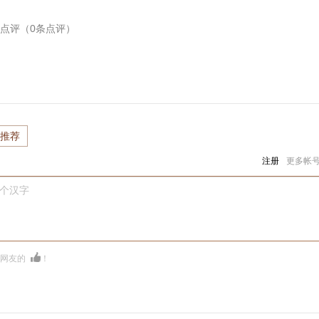
点评（
0
条点评）
推荐
注册
更多帐
0个汉字
多网友的
！