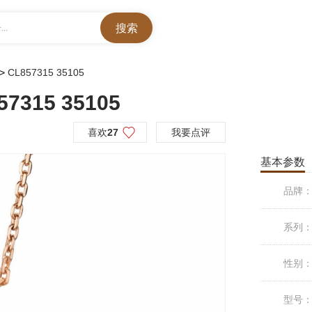
..
>
CL857315 35105
7315 35105
喜欢
27
我要点评
基本参数
品牌
系列
性别
型号