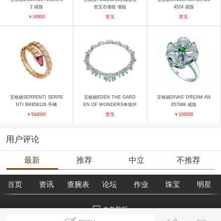
2 戒指
色宝石项链 项链
4524 戒指
￥16900
暂无
暂无
宝格丽SERPENTI SERPE
宝格丽EDEN THE GARD
宝格丽DIVAS' DREAM AN
NTI BR856126 手镯
EN OF WONDERS奇境伊
857988 戒指
甸园高级珠宝项链 项链
￥544000
暂无
￥109500
用户评论
最新
推荐
中立
不推荐
首页
资讯
查腕表
论坛
作业
珠宝
明星
去电脑版