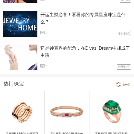
开运生财必备！看看你的专属星座珠宝是什
么？
0
今日视点
它是钟表界的配角，在Divas' Dream中却成了
主演
0
欲望珠宝
热门珠宝
换一组
宝格丽B.ZERO1 AN85673
宝格丽TUBOGAS玫瑰金粉
宝格丽CINEMAGIA系列26