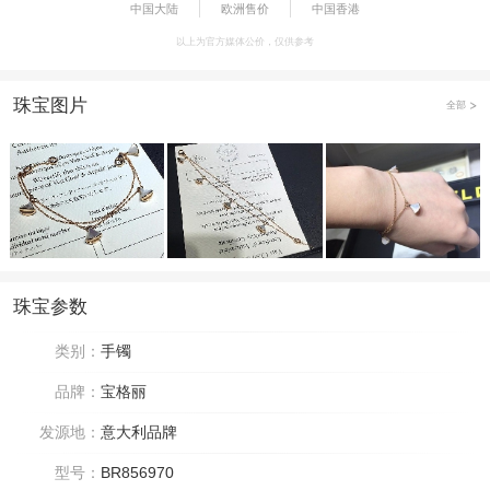
中国大陆
欧洲售价
中国香港
以上为官方媒体公价，仅供参考
珠宝图片
全部
珠宝参数
类别：
手镯
品牌：
宝格丽
发源地：
意大利品牌
型号：
BR856970