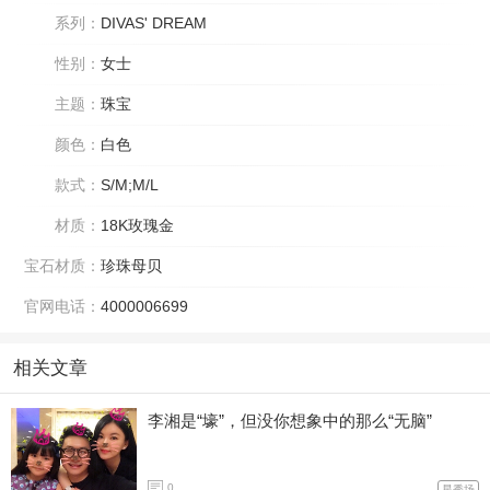
系列：
DIVAS' DREAM
性别：
女士
主题：
珠宝
颜色：
白色
款式：
S/M;M/L
材质：
18K玫瑰金
宝石材质：
珍珠母贝
官网电话：
4000006699
相关文章
李湘是“壕”，但没你想象中的那么“无脑”
0
星秀场