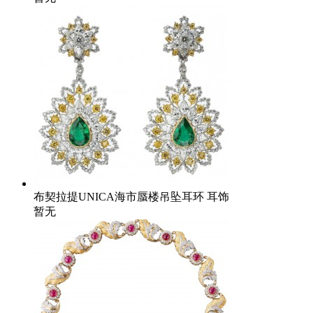
布契拉提UNICA海市蜃楼吊坠耳环 耳饰
暂无