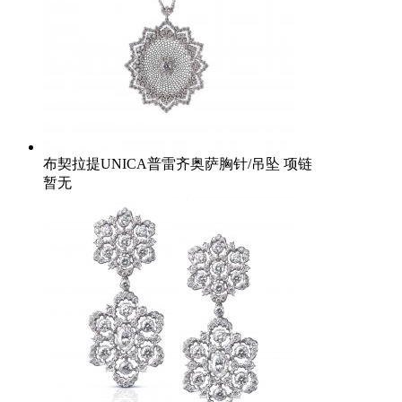
布契拉提UNICA普雷齐奥萨胸针/吊坠 项链
暂无