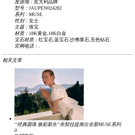
发源地：
意大利品牌
型号：
JAUPEN024282
系列：
MUSE
性别：
女士
主题：
珠宝
材质：
18K黄金,18K白金
宝石材质：
红宝石,蓝宝石,沙弗莱石,无色钻石
官网电话：
.
相关文章
“经典圆珠 焕彩新生”布契拉提推出全新MUSE系列
0