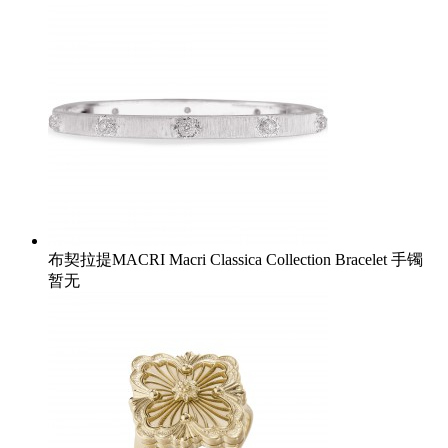
布契拉提MACRI Macri Classica Collection Bracelet 手镯
暂无