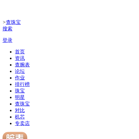
>
查珠宝
搜索
登录
首页
资讯
查腕表
论坛
作业
排行榜
珠宝
明星
查珠宝
对比
机芯
专卖店