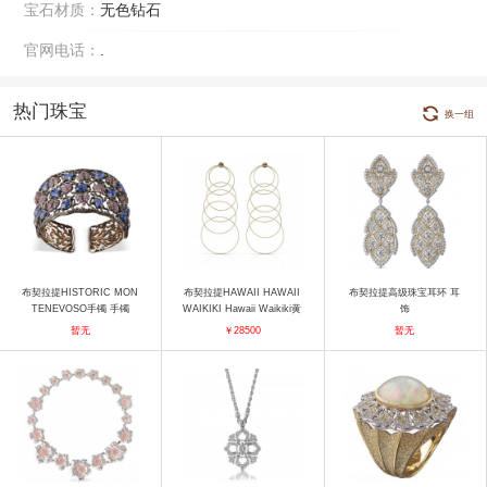
宝石材质：
无色钻石
官网电话：
.
热门珠宝
换一组
布契拉提HISTORIC MON
布契拉提HAWAII HAWAII
布契拉提高级珠宝耳环 耳
TENEVOSO手镯 手镯
WAIKIKI Hawaii Waikiki黄
饰
金吊坠耳环 耳饰
暂无
￥28500
暂无