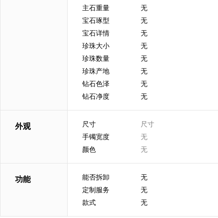
主石重量
无
宝石琢型
无
宝石详情
无
珍珠大小
无
珍珠数量
无
珍珠产地
无
钻石色泽
无
钻石净度
无
尺寸
尺寸
外观
手镯宽度
无
颜色
无
能否拆卸
无
功能
定制服务
无
款式
无