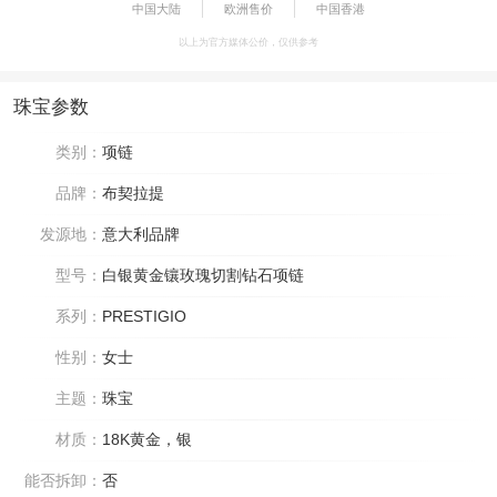
中国大陆
欧洲售价
中国香港
以上为官方媒体公价，仅供参考
珠宝参数
类别：
项链
品牌：
布契拉提
发源地：
意大利品牌
型号：
白银黄金镶玫瑰切割钻石项链
系列：
PRESTIGIO
性别：
女士
主题：
珠宝
材质：
18K黄金，银
能否拆卸：
否