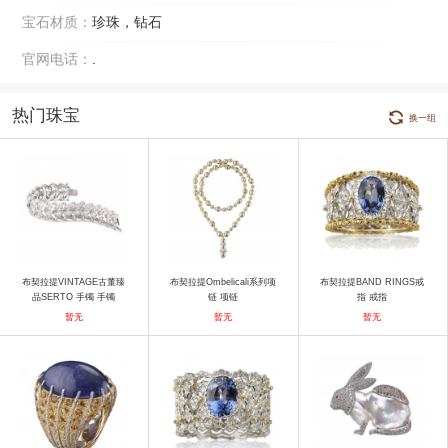
宝石材质：
珍珠，钻石
官网电话：
.
热门珠宝
换一组
布契拉提VINTAGE古董臻
布契拉提Ombelicali系列项
布契拉提BAND RINGS戒
品SERTO 手镯 手镯
链 项链
指 戒指
暂无
暂无
暂无