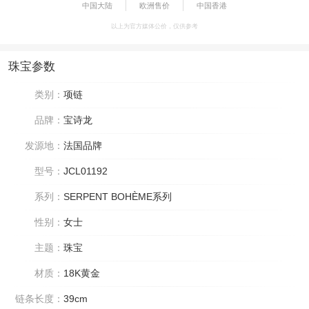
中国大陆
欧洲售价
中国香港
以上为官方媒体公价，仅供参考
珠宝参数
类别：
项链
品牌：
宝诗龙
发源地：
法国品牌
型号：
JCL01192
系列：
SERPENT BOHÈME系列
性别：
女士
主题：
珠宝
材质：
18K黄金
链条长度：
39cm