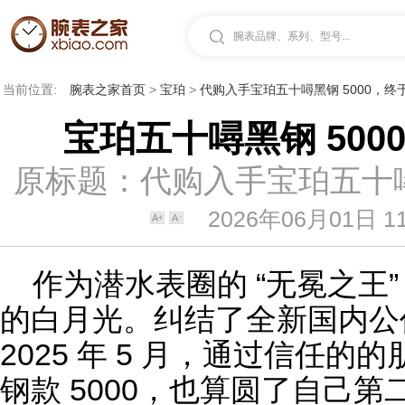
腕表品牌、系列、型号...
当前位置:
腕表之家首页
>
宝珀
>
代购入手宝珀五十噚黑钢 5000，终
宝珀五十噚黑钢 500
原标题：代购入手宝珀五十噚
2026年06月01日 11
作为
潜水表
圈的 “无冕之王
的白月光。纠结了全新国内公
2025 年 5 月，通过信任
钢款 5000，也算圆了自己第