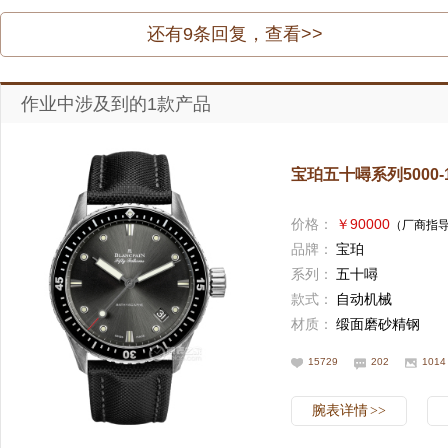
还有
9
条回复，查看>>
作业中涉及到的1款产品
宝珀五十噚系列5000-11
价格：
￥90000
（厂商指
品牌：
宝珀
系列：
五十噚
款式：
自动机械
材质：
缎面磨砂精钢
15729
202
1014
腕表详情
>>