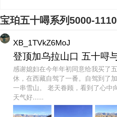
宝珀五十噚系列5000-111
XB_1TVkZ6MoJ
登顶加乌拉山口 五十㖊
感谢媳妇在今年年初同意给我买了
休，在西藏自驾了一番。自驾到了
一串雪山。 老天眷顾，看到了心中
天气好......