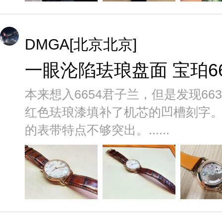
DMGA[北京北京]
一眼沦陷珐琅盘面 宝珀6
本来想入6654君子兰，但是发现6
红色珐琅漆填补了机芯的凹槽刻字
的表带特点不够突出。......