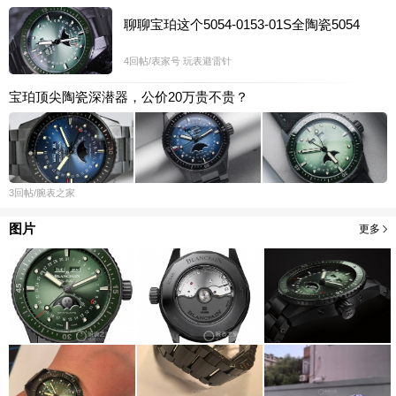
聊聊宝珀这个5054-0153-01S全陶瓷5054
4
回帖
/表家号
玩表避雷针
宝珀顶尖陶瓷深潜器，公价20万贵不贵？
3
回帖
/腕表之家
图片
更多