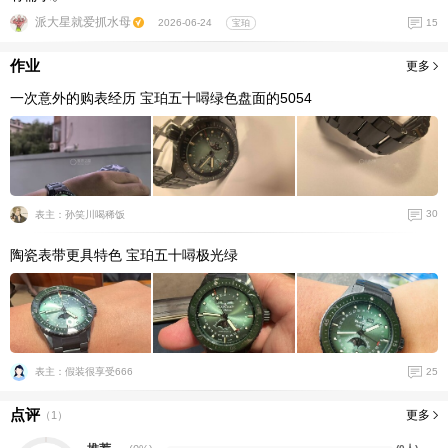
派大星就爱抓水母
15
2026-06-24
宝珀
作业
更多
一次意外的购表经历 宝珀五十噚绿色盘面的5054
30
表主：孙笑川喝稀饭
陶瓷表带更具特色 宝珀五十噚极光绿
25
表主：假装很享受666
点评
更多
（
1
）