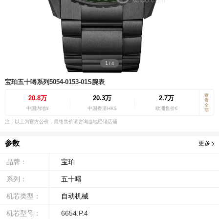
1
/
4
宝珀五十噚系列5054-0153-01S腕表
查
20.8万
20.3万
2.7万
看
全
中国内地¥
中国香港HK$
欧洲售价€
部
注：以上为官方公价，最终售价请咨询当地经销店铺
参数
更多
品牌：
宝珀
系列：
五十噚
机芯类型：
自动机械
机芯型号：
6654.P.4