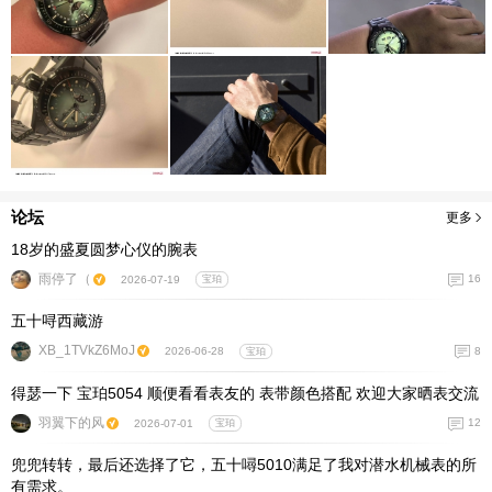
论坛
更多
18岁的盛夏圆梦心仪的腕表
雨停了（
16
2026-07-19
宝珀
五十㖊西藏游
XB_1TVkZ6MoJ
8
2026-06-28
宝珀
得瑟一下 宝珀5054 顺便看看表友的 表带颜色搭配 欢迎大家晒表交流
羽翼下的风
12
2026-07-01
宝珀
兜兜转转，最后还选择了它，五十噚5010满足了我对潜水机械表的所
有需求。