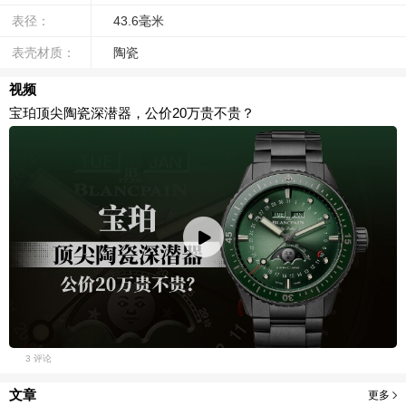
表径：
43.6毫米
表壳材质：
陶瓷
视频
宝珀顶尖陶瓷深潜器，公价20万贵不贵？
3 评论
文章
更多