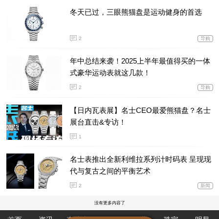
冬天已过，三眼熊猫盘是运动健身的首选
2
导购
年中总结来袭！2025上半年最值得买的一体
式豪华运动表就这几款！
2
导购
【日内瓦表展】名士CEO最爱熊猫盘？名士
展台直击&专访！
1
名士表推出全新利维拉系列计时码表 呈现现
代与复古之间的平衡艺术
2
新闻
没有更多内容了