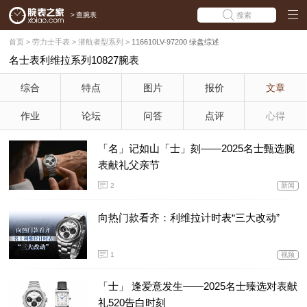
>
查腕表
搜索
首页
>
劳力士手表
>
潜航者型系列
>
116610LV-97200 绿盘综述
名士表利维拉系列10827腕表
综合
特点
图片
报价
文章
作业
论坛
问答
点评
心得
「名」记如山「士」刻——2025名士甄选腕
表献礼父亲节
2
新闻
向热门款看齐：利维拉计时表“三大改动”
1
视频
「士」 逢爱意发生——2025名士臻选对表献
礼520告白时刻