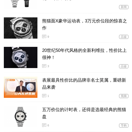
新闻
熊猫面X豪华运动表，3万元价位段的惊喜之
作
9
品鉴
20世纪50年代风格的全新利维拉，性价比上
很神！
3
品鉴
表展最具性价比的品牌非名士莫属，重磅新
品来袭
1
视频
五万价位的计时表，还得是选最经典的熊猫
盘
6
导购