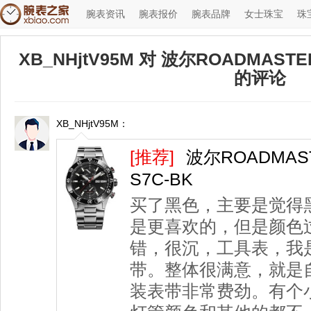
腕表资讯
腕表报价
腕表品牌
女士珠宝
珠
XB_NHjtV95M 对 波尔ROADMASTE
的评论
XB_NHjtV95M：
◆
◆
[推荐]
波尔ROADMAST
S7C-BK
买了黑色，主要是觉得
是更喜欢的，但是颜色
错，很沉，工具表，我
带。整体很满意，就是
装表带非常费劲。有个