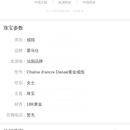
中国大陆
欧洲售价
中国香港
以上为官方媒体公价，仅供参考
珠宝参数
类别：
戒指
品牌：
爱马仕
发源地：
法国品牌
型号：
Chaîne d'ancre Danaé黄金戒指
性别：
女士
主题：
珠宝
材质：
18K黄金
官网电话：
暂无