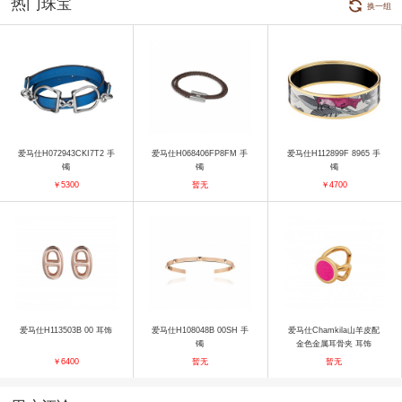
热门珠宝
换一组
爱马仕H072943CKI7T2 手
爱马仕H068406FP8FM 手
爱马仕H112899F 8965 手
镯
镯
镯
￥5300
暂无
￥4700
爱马仕H113503B 00 耳饰
爱马仕H108048B 00SH 手
爱马仕Chamkila山羊皮配
镯
金色金属耳骨夹 耳饰
￥6400
暂无
暂无