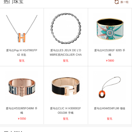
热门珠宝
换一组
爱马仕Pop H H147991FP
爱马仕LES JEUX DE L’O
爱马仕H151991F 9265 手
42 吊坠
MBRE系列COLLIER CHA
镯
INES D'OMBRE项链 项链
暂无
暂无
￥5900
爱马仕H531995FO49M 手
爱马仕CLIC H H300001F
爱马仕H044534FL98 项链
镯
O01GM 手镯
￥5550
暂无
暂无