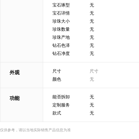
宝石琢型
无
宝石详情
无
珍珠大小
无
珍珠数量
无
珍珠产地
无
钻石色泽
无
钻石净度
无
尺寸
尺寸
外观
颜色
无
能否拆卸
无
功能
定制服务
无
款式
无
仅供参考，请以当地实际销售产品信息为准