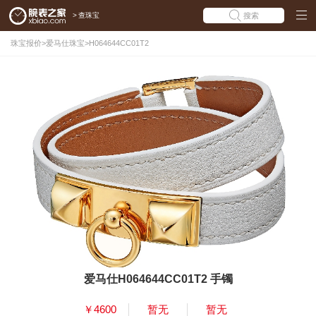
>
查珠宝
搜索
珠宝报价
>
爱马仕珠宝
>
H064644CC01T2
爱马仕H064644CC01T2 手镯
￥4600
暂无
暂无