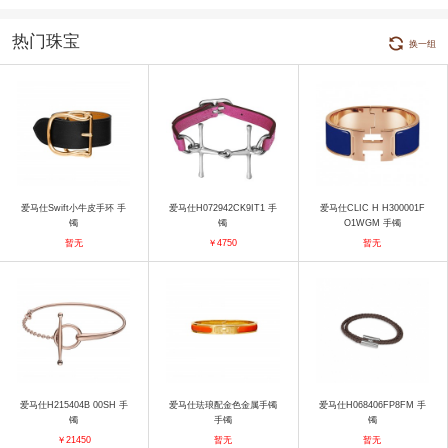
热门珠宝
换一组
爱马仕Swift小牛皮手环 手
爱马仕H072942CK9IT1 手
爱马仕CLIC H H300001F
镯
镯
O1WGM 手镯
暂无
￥4750
暂无
爱马仕H215404B 00SH 手
爱马仕珐琅配金色金属手镯
爱马仕H068406FP8FM 手
镯
手镯
镯
￥21450
暂无
暂无