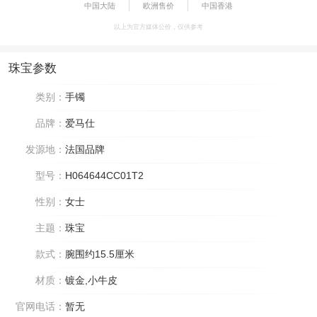
中国大陆
欧洲售价
中国香港
以上为官方媒体公价，仅供参考
珠宝参数
类别：
手镯
品牌：
爱马仕
发源地：
法国品牌
型号：
H064644CC01T2
性别：
女士
主题：
珠宝
款式：
腕围约15.5厘米
材质：
镀金,小牛皮
官网电话：
暂无