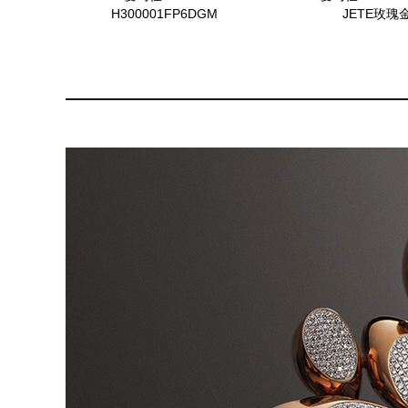
H300001FP6DGM
JETE玫瑰