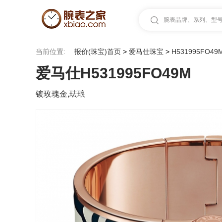
腕表品牌、系列、型号.
当前位置:
报价(珠宝)首页
>
爱马仕珠宝
>
H531995FO49
爱马仕H531995FO49M
镀玫瑰金,珐琅