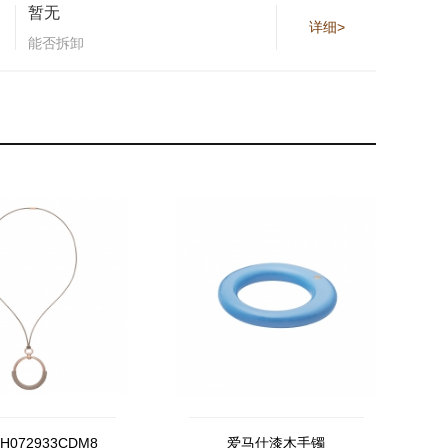
暂无
详细>
能否拆卸
072933CDM8
爱马仕漆木手镯