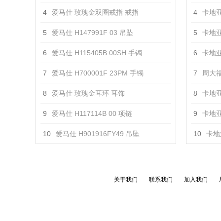
4
爱马仕 玫瑰金双圈戒指 戒指
4
卡地亚
5
爱马仕 H147991F 03 吊坠
5
卡地亚
6
爱马仕 H115405B 00SH 手镯
6
卡地亚
7
爱马仕 H700001F 23PM 手镯
7
周大福
8
爱马仕 玫瑰金耳环 耳饰
8
卡地亚
9
爱马仕 H117114B 00 项链
9
卡地亚
10
爱马仕 H901916FY49 吊坠
10
卡地亚
关于我们
联系我们
加入我们