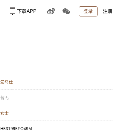
下载APP
登录
注册
：
爱马仕
：
暂无
：
女士
：
H531995FO49M