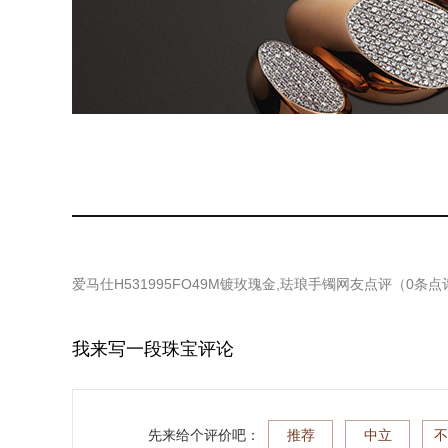
爱马仕H531995FO49M镀玫瑰金,珐琅手镯
网友点评（
0
条点
我来写一段珠宝评论
先来给个评价吧：
推荐
中立
不