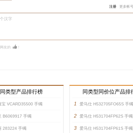
注册
更多帐
0个汉字
多网友的
！
同类型产品排行榜
同类型同价位产品排
1
宝 VCARD35500 手镯
爱马仕 H532705FO65S 手
2
 B6069917 手镯
爱马仕 H531704FP62S 手镯
3
 283224 手镯
爱马仕 H531704FP61S 手镯