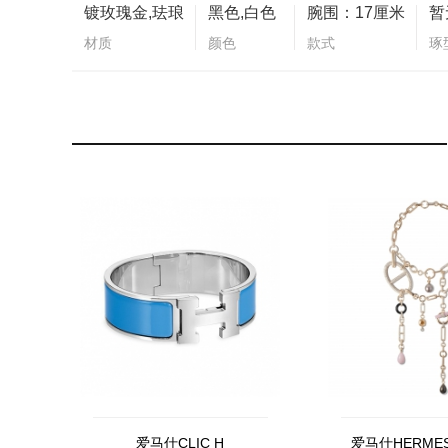
镀玫瑰金,珐琅
黑色,白色
腕围：17厘米
暂
材质
颜色
款式
琢
爱马仕CLIC H
爱马仕HERMES