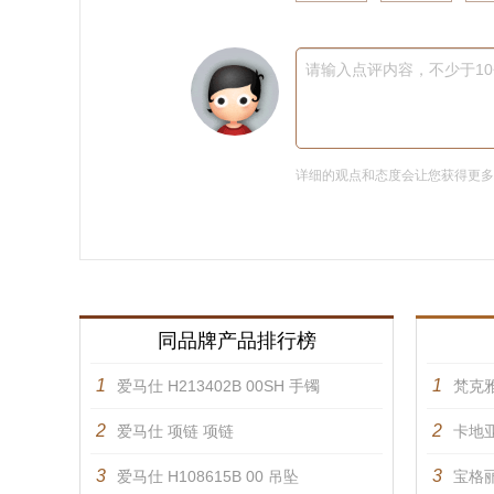
请输入点评内容，不少于1
详细的观点和态度会让您获得更
同品牌产品排行榜
1
1
爱马仕 H213402B 00SH 手镯
梵克雅
2
2
爱马仕 项链 项链
卡地亚
3
3
爱马仕 H108615B 00 吊坠
宝格丽