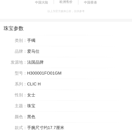
欧洲售价
中国大陆
中国香港
以上为官方媒体公价，仅供参考
珠宝参数
类别：
手镯
品牌：
爱马仕
发源地：
法国品牌
型号：
H300001FO01GM
系列：
CLIC H
性别：
女士
主题：
珠宝
颜色：
黑色
款式：
手腕尺寸约17.7厘米