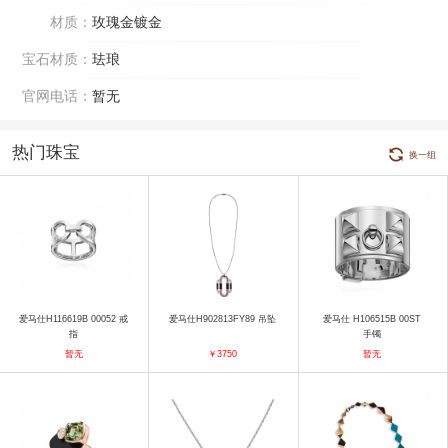
材质：
玫瑰金镀金
宝石材质：
珐琅
官网电话：
暂无
热门珠宝
换一组
爱马仕H116619B 00052 戒
爱马仕H902813FY89 吊坠
爱马仕 H106515B 00ST
指
手镯
暂无
￥3750
暂无