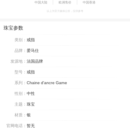
中国大陆
欧洲售价
中国香港
以上为官方媒体公价，仅供参考
珠宝参数
类别：
戒指
品牌：
爱马仕
发源地：
法国品牌
型号：
戒指
系列：
Chaine d'ancre Game
性别：
中性
主题：
珠宝
材质：
银
官网电话：
暂无