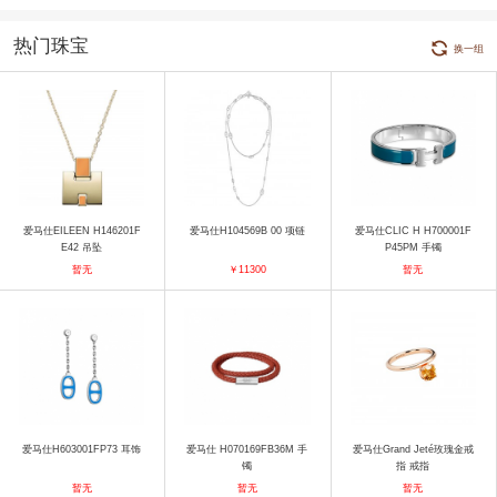
热门珠宝
换一组
爱马仕EILEEN H146201F
爱马仕H104569B 00 项链
爱马仕CLIC H H700001F
E42 吊坠
P45PM 手镯
暂无
￥11300
暂无
爱马仕H603001FP73 耳饰
爱马仕 H070169FB36M 手
爱马仕Grand Jeté玫瑰金戒
镯
指 戒指
暂无
暂无
暂无