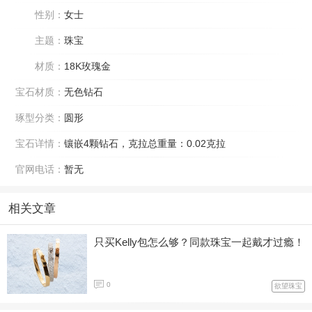
性别：
女士
主题：
珠宝
材质：
18K玫瑰金
宝石材质：
无色钻石
琢型分类：
圆形
宝石详情：
镶嵌4颗钻石，克拉总重量：0.02克拉
官网电话：
暂无
相关文章
只买Kelly包怎么够？同款珠宝一起戴才过瘾！
0
欲望珠宝