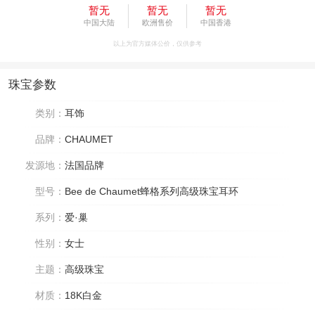
暂无
暂无
暂无
中国大陆
欧洲售价
中国香港
以上为官方媒体公价，仅供参考
珠宝参数
类别：
耳饰
品牌：
CHAUMET
发源地：
法国品牌
型号：
Bee de Chaumet蜂格系列高级珠宝耳环
系列：
爱·巢
性别：
女士
主题：
高级珠宝
材质：
18K白金