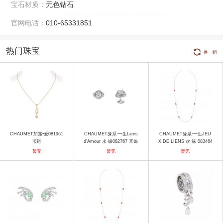
宝石材质：
无色钻石
官网电话：
010-65331851
热门珠宝
换一组
CHAUMET加冕•爱081961
CHAUMET缘系·一生Liens
CHAUMET缘系·一生JEU
项链
d'Amour 永·缘082767 耳饰
X DE LIENS 欢·缘 083464
项链
暂无
暂无
暂无