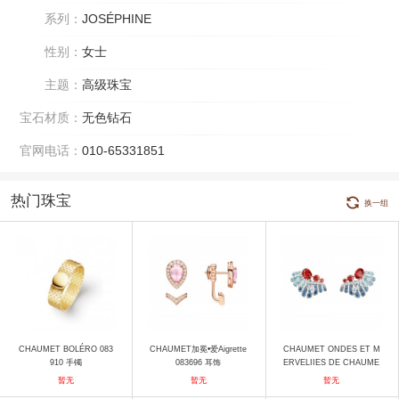
系列：
JOSÉPHINE
性别：
女士
主题：
高级珠宝
宝石材质：
无色钻石
官网电话：
010-65331851
热门珠宝
换一组
CHAUMET BOLÉRO 083
CHAUMET加冕•爱Aigrette
CHAUMET ONDES ET M
910 手镯
083696 耳饰
ERVELIIES DE CHAUME
T瀚海史诗高定珠宝RIVAG
暂无
暂无
暂无
ES斑斓岸汀Escales彼岸谧