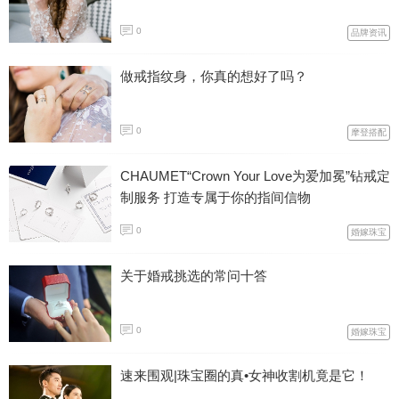
0
品牌资讯
做戒指纹身，你真的想好了吗？
0
摩登搭配
CHAUMET“Crown Your Love为爱加冕”钻戒定
制服务 打造专属于你的指间信物
0
婚嫁珠宝
关于婚戒挑选的常问十答
0
婚嫁珠宝
速来围观|珠宝圈的真•女神收割机竟是它！