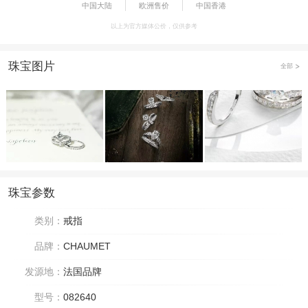
中国大陆
欧洲售价
中国香港
以上为官方媒体公价，仅供参考
珠宝图片
全部
珠宝参数
类别：
戒指
品牌：
CHAUMET
发源地：
法国品牌
型号：
082640