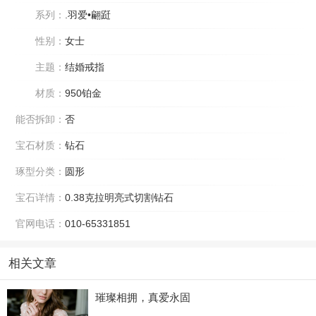
系列：
.羽爱•翩跹
性别：
女士
主题：
结婚戒指
材质：
950铂金
能否拆卸：
否
宝石材质：
钻石
琢型分类：
圆形
宝石详情：
0.38克拉明亮式切割钻石
官网电话：
010-65331851
相关文章
璀璨相拥，真爱永固